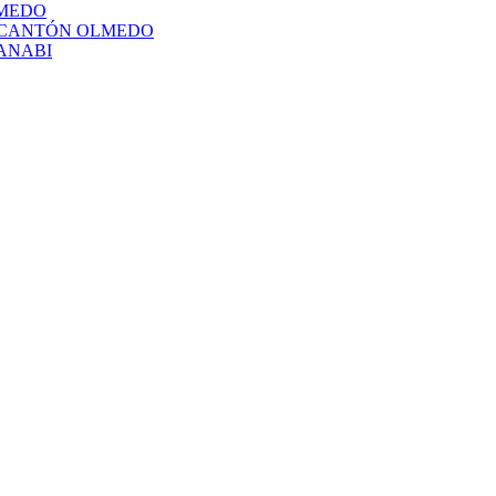
LMEDO
L CANTÓN OLMEDO
ANABI