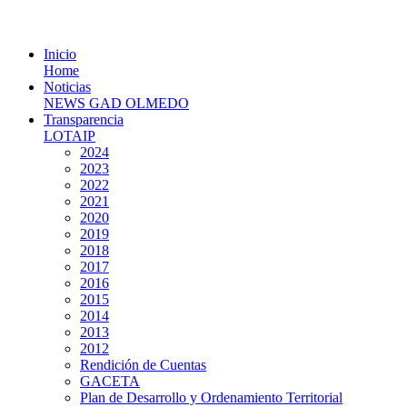
Inicio
Home
Noticias
NEWS GAD OLMEDO
Transparencia
LOTAIP
2024
2023
2022
2021
2020
2019
2018
2017
2016
2015
2014
2013
2012
Rendición de Cuentas
GACETA
Plan de Desarrollo y Ordenamiento Territorial