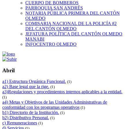
CUERPO DE BOMBEROS
PARROQUIA SAN ANDRÉS
NOTARIA PÚBLICA PRIMERA DEL CANTÓN
OLMEDO
COMISARIA NACIONAL DE LA POLICÍA #2
DEL CANTÓN OLMEDO
JEFATURA POLÍTICA DEL CANTÓN OLMEDO
MANABI
INFOCENTRO OLMEDO
Abril
a1) Estructura Orgánica Funcional.
(1)
a2) Base legal que la rige.
(1)
a3)Regulaciones y procedimientos internos aplicables a la entidad.
(1)
a4) Metas y Objetivos de las Unidades Administrativas de
conformidad con los programas operativos
(1)
b1) Directorio de la Institución.
(1)
b2) Distributivo Personal.
(1)
c) Remuneraciones
(1)
d) Servicios
(1)