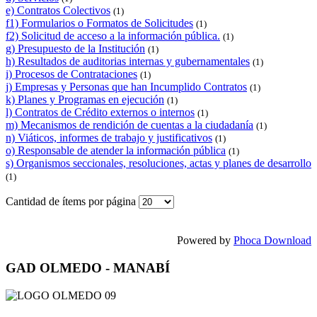
e) Contratos Colectivos
(1)
f1) Formularios o Formatos de Solicitudes
(1)
f2) Solicitud de acceso a la información pública.
(1)
g) Presupuesto de la Institución
(1)
h) Resultados de auditorias internas y gubernamentales
(1)
i) Procesos de Contrataciones
(1)
j) Empresas y Personas que han Incumplido Contratos
(1)
k) Planes y Programas en ejecución
(1)
l) Contratos de Crédito externos o internos
(1)
m) Mecanismos de rendición de cuentas a la ciudadanía
(1)
n) Viáticos, informes de trabajo y justificativos
(1)
o) Responsable de atender la información pública
(1)
s) Organismos seccionales, resoluciones, actas y planes de desarrollo
(1)
Cantidad de ítems por página
Powered by
Phoca Download
GAD OLMEDO - MANABÍ