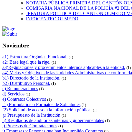
NOTARIA PÚBLICA PRIMERA DEL CANTÓN O
COMISARIA NACIONAL DE LA POLICÍA #2 DE
JEFATURA POLÍTICA DEL CANTÓN OLMEDO M
INFOCENTRO OLMEDO
Noviembre
a1) Estructura Orgánica Funcional.
(1)
a2) Base legal que la rige.
(1)
a3)Regulaciones y procedimientos internos aplicables a la entidad.
(1)
a4) Metas y Objetivos de las Unidades Administrativas de conformida
b1) Directorio de la Institución.
(1)
b2) Distributivo Personal.
(1)
c) Remuneraciones
(1)
d) Servicios
(1)
e) Contratos Colectivos
(1)
f1) Formularios o Formatos de Solicitudes
(1)
f2) Solicitud de acceso a la información pública.
(1)
g) Presupuesto de la Institución
(1)
h) Resultados de auditorias internas y gubernamentales
(1)
i) Procesos de Contrataciones
(1)
j) Empresas y Personas que han Incumplido Contratos
(1)