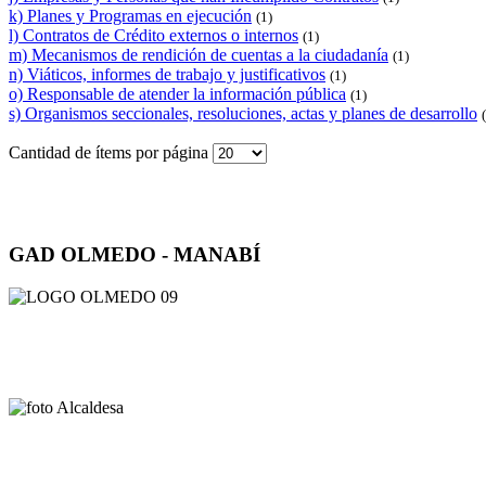
k) Planes y Programas en ejecución
(1)
l) Contratos de Crédito externos o internos
(1)
m) Mecanismos de rendición de cuentas a la ciudadanía
(1)
n) Viáticos, informes de trabajo y justificativos
(1)
o) Responsable de atender la información pública
(1)
s) Organismos seccionales, resoluciones, actas y planes de desarrollo
Cantidad de ítems por página
GAD OLMEDO - MANABÍ