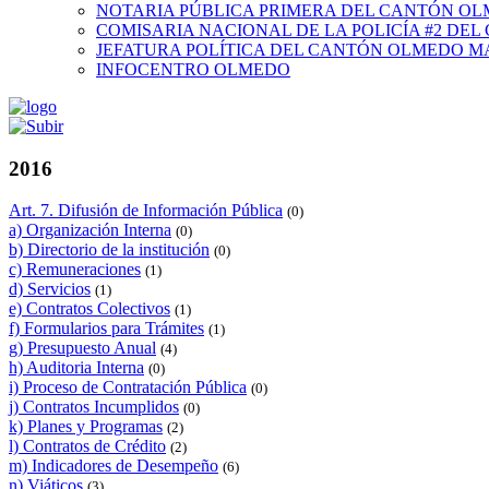
NOTARIA PÚBLICA PRIMERA DEL CANTÓN O
COMISARIA NACIONAL DE LA POLICÍA #2 DE
JEFATURA POLÍTICA DEL CANTÓN OLMEDO M
INFOCENTRO OLMEDO
2016
Art. 7. Difusión de Información Pública
(0)
a) Organización Interna
(0)
b) Directorio de la institución
(0)
c) Remuneraciones
(1)
d) Servicios
(1)
e) Contratos Colectivos
(1)
f) Formularios para Trámites
(1)
g) Presupuesto Anual
(4)
h) Auditoria Interna
(0)
i) Proceso de Contratación Pública
(0)
j) Contratos Incumplidos
(0)
k) Planes y Programas
(2)
l) Contratos de Crédito
(2)
m) Indicadores de Desempeño
(6)
n) Viáticos
(3)