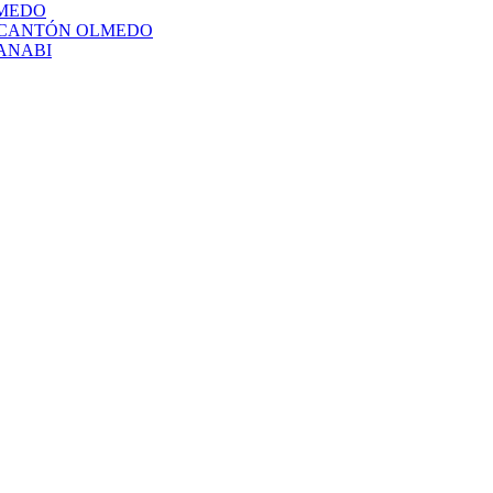
LMEDO
L CANTÓN OLMEDO
ANABI