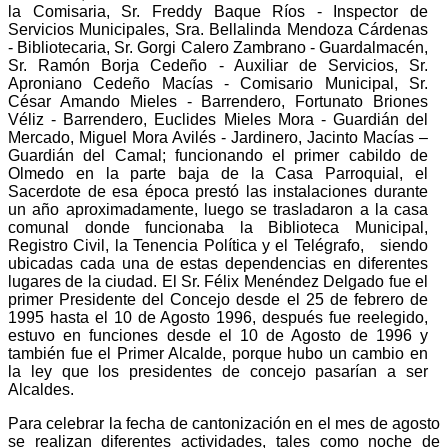
la Comisaria, Sr. Freddy Baque Ríos - Inspector de
Servicios Municipales, Sra. Bellalinda Mendoza Cárdenas
- Bibliotecaria, Sr. Gorgi Calero Zambrano - Guardalmacén,
Sr. Ramón Borja Cedeño - Auxiliar de Servicios, Sr.
Aproniano Cedeño Macías - Comisario Municipal, Sr.
César Amando Mieles - Barrendero, Fortunato Briones
Véliz - Barrendero, Euclides Mieles Mora - Guardián del
Mercado, Miguel Mora Avilés - Jardinero, Jacinto Macías –
Guardián del Camal; funcionando el primer cabildo de
Olmedo en la parte baja de la Casa Parroquial, el
Sacerdote de esa época prestó las instalaciones durante
un año aproximadamente, luego se trasladaron a la casa
comunal donde funcionaba la Biblioteca Municipal,
Registro Civil, la Tenencia Política y el Telégrafo, siendo
ubicadas cada una de estas dependencias en diferentes
lugares de la ciudad. El Sr. Félix Menéndez Delgado fue el
primer Presidente del Concejo desde el 25 de febrero de
1995 hasta el 10 de Agosto 1996, después fue reelegido,
estuvo en funciones desde el 10 de Agosto de 1996 y
también fue el Primer Alcalde, porque hubo un cambio en
la ley que los presidentes de concejo pasarían a ser
Alcaldes.
Para celebrar la fecha de cantonización en el mes de agosto
se realizan diferentes actividades, tales como noche de