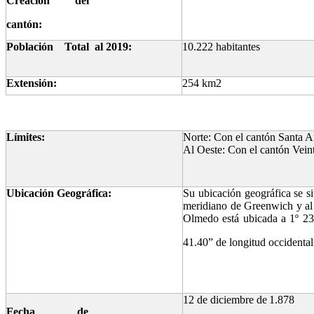
Creación del
cantón:
Población
Total
al
2019:
10.222
habitantes
Extensión:
254
km2
Límites:
Norte: Con el cantón Santa A
Al Oeste:
Con
el
cantón
Vein
Ubicación
Geográfica:
Su ubicación geográfica se 
meridiano de Greenwich y al p
Olmedo
está
ubicada
a
1º
23
41.40”
de
longitud
occidental
12
de diciembre
de
1.878
Fecha de