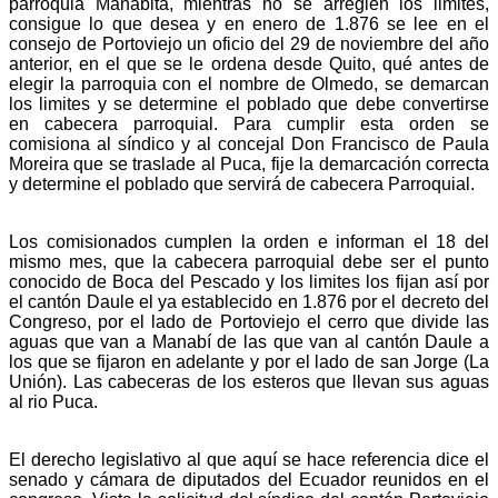
parroquia Manabita, mientras no se arreglen los limites,
consigue lo que desea y en enero de 1.876 se lee en el
consejo de Portoviejo un oficio del 29 de noviembre del año
anterior, en el que se le ordena desde Quito, qué antes de
elegir la parroquia con el nombre de Olmedo, se demarcan
los limites y se determine el poblado que debe convertirse
en cabecera parroquial. Para cumplir esta orden se
comisiona al síndico y al concejal Don Francisco de Paula
Moreira que se traslade al Puca, fije la demarcación correcta
y determine el poblado que servirá de cabecera Parroquial.
Los comisionados cumplen la orden e informan el 18 del
mismo mes, que la cabecera parroquial debe ser el punto
conocido de Boca del Pescado y los limites los fijan así por
el cantón Daule el ya establecido en 1.876 por el decreto del
Congreso, por el lado de Portoviejo el cerro que divide las
aguas que van a Manabí de las que van al cantón Daule a
los que se fijaron en adelante y por el lado de san Jorge (La
Unión). Las cabeceras de los esteros que llevan sus aguas
al rio Puca.
El derecho legislativo al que aquí se hace referencia dice el
senado y cámara de diputados del Ecuador reunidos en el