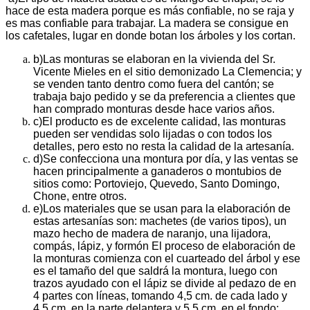
hace de esta madera porque es más confiable, no se raja y
es mas confiable para trabajar. La madera se consigue en
los cafetales, lugar en donde botan los árboles y los cortan.
b)
Las monturas se elaboran en la vivienda del Sr.
Vicente Mieles en el sitio demonizado La Clemencia; y
se venden tanto dentro como fuera del cantón; se
trabaja bajo pedido y se da preferencia a clientes que
han comprado monturas desde hace varios años.
c)
El producto es de excelente calidad, las monturas
pueden ser vendidas solo lijadas o con todos los
detalles, pero esto no resta la calidad de la artesanía.
d)
Se confecciona una montura por día, y las ventas se
hacen principalmente a ganaderos o montubios de
sitios como: Portoviejo, Quevedo, Santo Domingo,
Chone, entre otros.
e)
Los materiales que se usan para la elaboración de
estas artesanías son: machetes (de varios tipos), un
mazo hecho de madera de naranjo, una lijadora,
compás, lápiz, y formón El proceso de elaboración de
la monturas comienza con el cuarteado del árbol y ese
es el tamaño del que saldrá la montura, luego con
trazos ayudado con el lápiz se divide al pedazo de en
4 partes con líneas, tomando 4,5 cm. de cada lado y
4,5 cm. en la parte delantera y 5,5 cm. en el fondo;