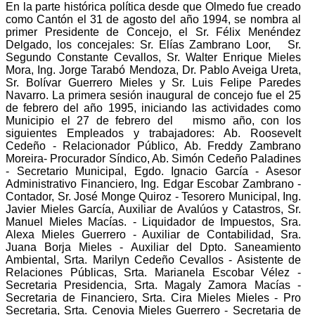
En la parte histórica política desde que
Olmedo fue creado
como Cantón el 31 de agosto del año 1994, se nombra al
primer Presidente de Concejo, el Sr. Félix Menéndez
Delgado, los concejales: Sr. Elías Zambrano Loor, Sr.
Segundo Constante Cevallos, Sr. Walter Enrique Mieles
Mora, Ing. Jorge Tarabó Mendoza, Dr. Pablo Aveiga Ureta,
Sr. Bolívar Guerrero Mieles y Sr. Luis Felipe Paredes
Navarro. La primera sesión inaugural de concejo fue el 25
de febrero del año 1995, iniciando las actividades como
Municipio el 27 de febrero del mismo año, con los
siguientes Empleados y trabajadores: Ab. Roosevelt
Cedeño - Relacionador Público, Ab. Freddy Zambrano
Moreira- Procurador Síndico, Ab. Simón Cedeño Paladines
- Secretario Municipal, Egdo. Ignacio García - Asesor
Administrativo Financiero, Ing. Edgar Escobar Zambrano -
Contador, Sr. José Monge Quiroz - Tesorero Municipal, Ing.
Javier Mieles García, Auxiliar de Avalúos y Catastros, Sr.
Manuel Mieles Macías. - Liquidador de Impuestos, Sra.
Alexa Mieles Guerrero - Auxiliar de Contabilidad, Sra.
Juana Borja Mieles - Auxiliar del Dpto. Saneamiento
Ambiental, Srta. Marilyn Cedeño Cevallos - Asistente de
Relaciones Públicas, Srta. Marianela Escobar Vélez -
Secretaria Presidencia, Srta. Magaly Zamora Macías -
Secretaria de Financiero, Srta. Cira Mieles Mieles - Pro
Secretaria, Srta. Cenovia Mieles Guerrero - Secretaria de