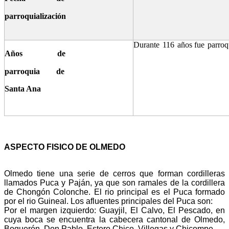
parroquialización
Durante
116
años
fue
parroq
Años de
parroquia de
Santa Ana
ASPECTO FISICO DE OLMEDO
Olmedo tiene una serie de cerros que forman cordilleras
llamados Puca y Paján, ya que son ramales de la cordillera
de Chongón Colonche. El rio principal es el Puca formado
por el rio Guineal. Los afluentes principales del Puca son:
Por el margen izquierdo: Guayjil, El Calvo, El Pescado, en
cuya boca se encuentra la cabecera cantonal de Olmedo,
Boquerón, Don Pablo, Estero Chico, Villegas y Chicompe.