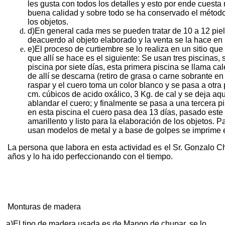
les gusta con todos los detalles y esto por ende cuesta
buena calidad y sobre todo se ha conservado el método 
los objetos.
d)
En general cada mes se pueden tratar de 10 a 12 piele
deacuerdo al objeto elaborado y la venta se la hace en
e)
El proceso de curtiembre se lo realiza en un sitio qu
que allí se hace es el siguiente: Se usan tres piscinas,
piscina por siete días, esta primera piscina se llama ca
de allí se descarna (retiro de grasa o carne sobrante en
raspar y el cuero toma un color blanco y se pasa a otra
cm. cúbicos de acido oxálico, 3 Kg. de cal y se deja aqu
ablandar el cuero; y finalmente se pasa a una tercera pis
en esta piscina el cuero pasa dea 13 días, pasado este
amarillento y listo para la elaboración de los objetos. 
usan modelos de metal y a base de golpes se imprime 
La persona que labora en esta actividad es el Sr. Gonzalo C
años y lo ha ido perfeccionando con el tiempo.
Monturas de madera
a)
El tipo de madera usada es de Mango de chupar, se lo