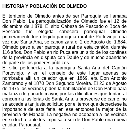
HISTORIA Y POBLACIÓN DE OLMEDO
El territorio de Olmedo antes de ser Parroquia se llamaba
Don Pablo. La parroquialización de Olmedo fue el 12 de
diciembre de 1.878. El sitio Cabeza de Pescado o Boca de
Pescado fue elegida cabecera parroquial Olmedo
primeramente fue elegido parroquia rural de Portoviejo, una
vez que Santa Ana, se canonizara el 2 de Agosto del 1.884,
Olmedo paso a ser parroquia rural de esta cantón, durante
116 años. Don Pablo en rio Puca era un sitio de los confines
de la provincia en disputa con Daule y de mucho abandono
de parte de los poderes públicos.
El sitio pertenecía a la parroquia Santa Ana del Cantón
Portoviejo, y en el consejo de este lugar apenas se
nombraba allí un celador que en 1869, era Don Antonio
Zambrano y el 1870 Don Segundo Moreira. El 23 de Agosto
de 1875 los vecinos piden la habilitación de Don Pablo para
matanza de ganado mayor, por las dificultades que tenían al
concurrir a las ferias de Santa Ana, a proveerse de carne, no
se accede a tan justa solicitud por el temor que decreciese la
importancia de esta feria, en ese entonces la mejor de la
provincia de Manabí. La negativa no acobarda a los vecinos
en su lucha, ante los impulsa a ser de Don Pablo una nueva
entidad Parroquial.