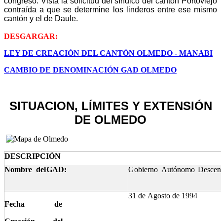
congreso. Vista la solicitud del síndico del cantón Portoviejo
contraída a que se determine los linderos entre ese mismo
cantón y el de Daule.
DESGARGAR:
LEY DE CREACIÓN DEL CANTÓN OLMEDO - MANABI
CAMBIO DE DENOMINACIÓN GAD OLMEDO
SITUACION, LÍMITES Y EXTENSIÓN
DE OLMEDO
DESCRIPCIÓN
Nombre
del
GAD:
Gobierno
Autónomo
Descen
31
de
Agosto
de
1994
Fecha de