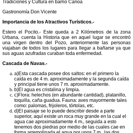
Tradiciones y Cultura en barrio Canoa
Gastronomía Don Vicente
Importancia de los Atractivos Turísticos.-
Estero el Pocito.- Este queda a 2 Kilómetros de la zona
Urbana, cuenta la Historia que en aquel lugar se encontró
una virgen dentro del Pozo, anteriormente las personas
viajaban de todos los lugares para llegar a bañarse ya que
sus aguas azufradas curaban toda enfermedad.
Cascada de Navas.-
a)
Esta cascada posee dos saltos: en el primero la
caída es de 4 m. aproximadamente y la segunda caída
y principal tiene unos 7 m. aproximadamente.
b)
El agua es cristalina y limpia.
c)
Flora: helechos (en abundante cantidad), platanillo,
toquilla, caña guadua. Fauna: aves mayormente tales
como: palomas, frijoleros, tórtolas, etc.
d)
El paisaje se lo puede describir desde a parte
superior, aquí existe un roca muy grande en la cual el
agua cae aproximadamente 4 m., seguida a esto
tenemos dos piedras por medio de las cuales cae en
forma arremolinada el agua por unos 7 m., las dos