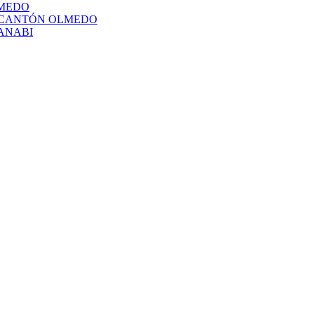
LMEDO
L CANTÓN OLMEDO
ANABI