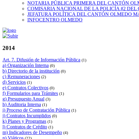
NOTARIA PÚBLICA PRIMERA DEL CANTÓN O
COMISARIA NACIONAL DE LA POLICÍA #2 DE
JEFATURA POLÍTICA DEL CANTÓN OLMEDO M
INFOCENTRO OLMEDO
2014
Art. 7. Difusión de Información Pública
(1)
a) Organización Interna
(0)
b) Directorio de la institución
(0)
c) Remuneraciones
(2)
d) Servicios
(1)
e) Contratos Colectivos
(0)
f) Formularios para Trámites
(1)
g) Presupuesto Anual
(3)
h) Auditoria Interna
(1)
i) Proceso de Contratación Pública
(1)
j) Contratos Incumplidos
(0)
k) Planes y Programas
(1)
l) Contratos de Crédito
(1)
m) Indicadores de Desempeño
(4)
n) Viáticos
(22)