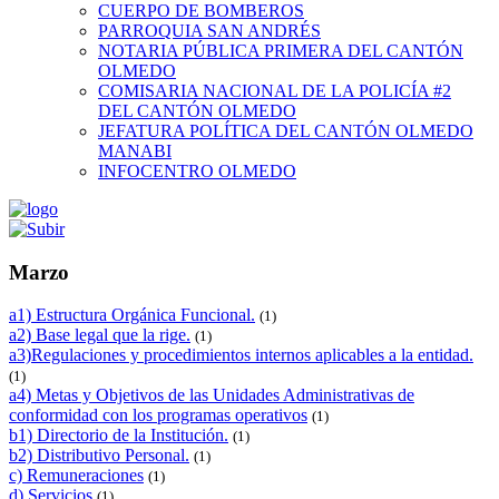
CUERPO DE BOMBEROS
PARROQUIA SAN ANDRÉS
NOTARIA PÚBLICA PRIMERA DEL CANTÓN
OLMEDO
COMISARIA NACIONAL DE LA POLICÍA #2
DEL CANTÓN OLMEDO
JEFATURA POLÍTICA DEL CANTÓN OLMEDO
MANABI
INFOCENTRO OLMEDO
Marzo
a1) Estructura Orgánica Funcional.
(1)
a2) Base legal que la rige.
(1)
a3)Regulaciones y procedimientos internos aplicables a la entidad.
(1)
a4) Metas y Objetivos de las Unidades Administrativas de
conformidad con los programas operativos
(1)
b1) Directorio de la Institución.
(1)
b2) Distributivo Personal.
(1)
c) Remuneraciones
(1)
d) Servicios
(1)