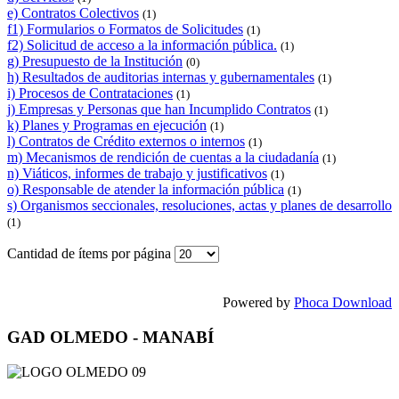
e) Contratos Colectivos
(1)
f1) Formularios o Formatos de Solicitudes
(1)
f2) Solicitud de acceso a la información pública.
(1)
g) Presupuesto de la Institución
(0)
h) Resultados de auditorias internas y gubernamentales
(1)
i) Procesos de Contrataciones
(1)
j) Empresas y Personas que han Incumplido Contratos
(1)
k) Planes y Programas en ejecución
(1)
l) Contratos de Crédito externos o internos
(1)
m) Mecanismos de rendición de cuentas a la ciudadanía
(1)
n) Viáticos, informes de trabajo y justificativos
(1)
o) Responsable de atender la información pública
(1)
s) Organismos seccionales, resoluciones, actas y planes de desarrollo
(1)
Cantidad de ítems por página
Powered by
Phoca Download
GAD OLMEDO - MANABÍ