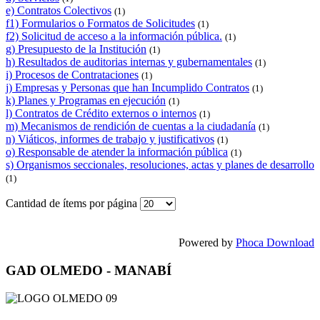
e) Contratos Colectivos
(1)
f1) Formularios o Formatos de Solicitudes
(1)
f2) Solicitud de acceso a la información pública.
(1)
g) Presupuesto de la Institución
(1)
h) Resultados de auditorias internas y gubernamentales
(1)
i) Procesos de Contrataciones
(1)
j) Empresas y Personas que han Incumplido Contratos
(1)
k) Planes y Programas en ejecución
(1)
l) Contratos de Crédito externos o internos
(1)
m) Mecanismos de rendición de cuentas a la ciudadanía
(1)
n) Viáticos, informes de trabajo y justificativos
(1)
o) Responsable de atender la información pública
(1)
s) Organismos seccionales, resoluciones, actas y planes de desarrollo
(1)
Cantidad de ítems por página
Powered by
Phoca Download
GAD OLMEDO - MANABÍ