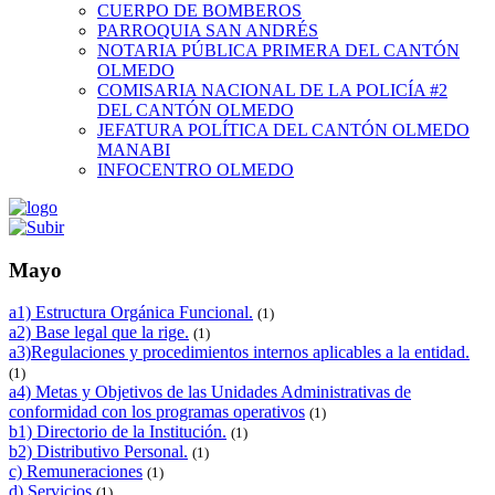
CUERPO DE BOMBEROS
PARROQUIA SAN ANDRÉS
NOTARIA PÚBLICA PRIMERA DEL CANTÓN
OLMEDO
COMISARIA NACIONAL DE LA POLICÍA #2
DEL CANTÓN OLMEDO
JEFATURA POLÍTICA DEL CANTÓN OLMEDO
MANABI
INFOCENTRO OLMEDO
Mayo
a1) Estructura Orgánica Funcional.
(1)
a2) Base legal que la rige.
(1)
a3)Regulaciones y procedimientos internos aplicables a la entidad.
(1)
a4) Metas y Objetivos de las Unidades Administrativas de
conformidad con los programas operativos
(1)
b1) Directorio de la Institución.
(1)
b2) Distributivo Personal.
(1)
c) Remuneraciones
(1)
d) Servicios
(1)