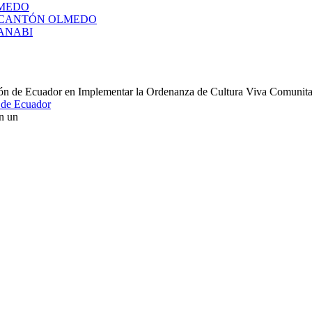
LMEDO
L CANTÓN OLMEDO
ANABI
n de Ecuador
 un