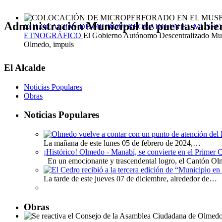
Administración Municipal de puertas abier
COLOCACIÓN DE MICROPERFORADO EN EL MUSEO
ETNOGRÁFICO
El Gobierno Autónomo Descentralizado Mun
Olmedo, impuls
El Alcalde
Noticias Populares
Obras
Noticias Populares
La mañana de este lunes 05 de febrero de 2024,…
¡Histórico! Olmedo - Manabí, se convierte en el Primer
En un emocionante y trascendental logro, el Cantón 
La tarde de este jueves 07 de diciembre, alrededor de…
Obras