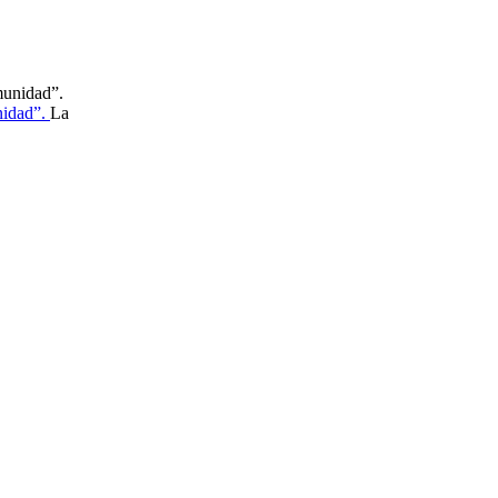
nidad”.
La