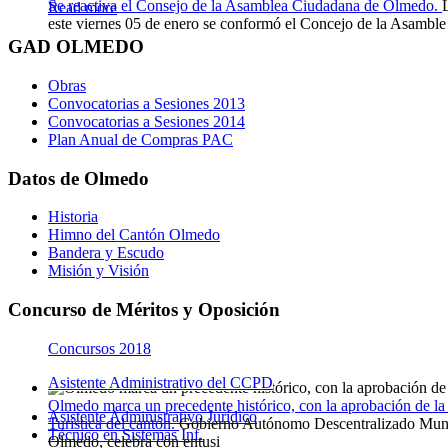
Se reactiva el Consejo de la Asamblea Ciudadana de Olmedo.
Read more
este viernes 05 de enero se conformó el Concejo de la Asamble
GAD OLMEDO
Obras
Convocatorias a Sesiones 2013
Convocatorias a Sesiones 2014
Plan Anual de Compras PAC
Datos de Olmedo
Historia
Himno del Cantón Olmedo
Bandera y Escudo
Misión y Visión
Concurso de Méritos y Oposición
Concursos 2018
Asistente Administrativo del CCPD
Olmedo marca un precedente histórico, con la aprobación de l
Asistente Administrativo Jurídico
Turística del cantón.
Gobierno Autónomo Descentralizado Muni
Técnico en Sistemas Inf.
Olmedo, celebra con entusi