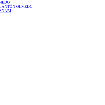
LMEDO
L CANTÓN OLMEDO
ANABI