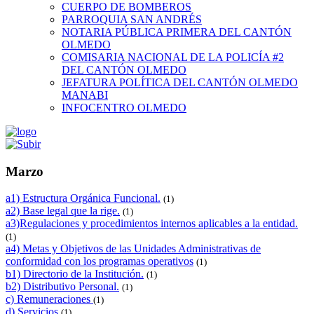
CUERPO DE BOMBEROS
PARROQUIA SAN ANDRÉS
NOTARIA PÚBLICA PRIMERA DEL CANTÓN
OLMEDO
COMISARIA NACIONAL DE LA POLICÍA #2
DEL CANTÓN OLMEDO
JEFATURA POLÍTICA DEL CANTÓN OLMEDO
MANABI
INFOCENTRO OLMEDO
Marzo
a1) Estructura Orgánica Funcional.
(1)
a2) Base legal que la rige.
(1)
a3)Regulaciones y procedimientos internos aplicables a la entidad.
(1)
a4) Metas y Objetivos de las Unidades Administrativas de
conformidad con los programas operativos
(1)
b1) Directorio de la Institución.
(1)
b2) Distributivo Personal.
(1)
c) Remuneraciones
(1)
d) Servicios
(1)