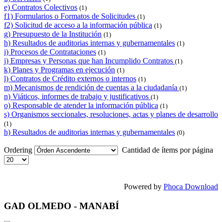
e) Contratos Colectivos
(1)
f1) Formularios o Formatos de Solicitudes
(1)
f2) Solicitud de acceso a la información pública
(1)
g) Presupuesto de la Institución
(1)
h) Resultados de auditorias internas y gubernamentales
(1)
i) Procesos de Contrataciones
(1)
j) Empresas y Personas que han Incumplido Contratos
(1)
k) Planes y Programas en ejecución
(1)
l) Contratos de Crédito externos o internos
(1)
m) Mecanismos de rendición de cuentas a la ciudadanía
(1)
n) Viáticos, informes de trabajo y justificativos
(1)
o) Responsable de atender la información pública
(1)
s) Organismos seccionales, resoluciones, actas y planes de desarrollo
(1)
h) Resultados de auditorias internas y gubernamentales
(0)
Ordering
Cantidad de ítems por página
Powered by
Phoca Download
GAD OLMEDO - MANABÍ