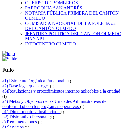
CUERPO DE BOMBEROS
PARROQUIA SAN ANDRÉS
NOTARIA PÚBLICA PRIMERA DEL CANTÓN
OLMEDO
COMISARIA NACIONAL DE LA POLICÍA #2
DEL CANTÓN OLMEDO
JEFATURA POLÍTICA DEL CANTÓN OLMEDO
MANABI
INFOCENTRO OLMEDO
Julio
a1) Estructura Orgánica Funcional.
(1)
a2) Base legal que la rige.
(1)
a3)Regulaciones y procedimientos internos aplicables a la entidad.
(1)
a4) Metas y Objetivos de las Unidades Administrativas de
conformidad con los programas operativos
(1)
b1) Directorio de la Institución.
(1)
b2) Distributivo Personal.
(1)
c) Remuneraciones
(1)
d) Servicios
(1)