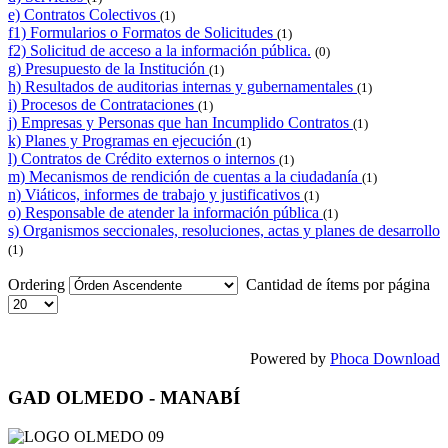
e) Contratos Colectivos
(1)
f1) Formularios o Formatos de Solicitudes
(1)
f2) Solicitud de acceso a la información pública.
(0)
g) Presupuesto de la Institución
(1)
h) Resultados de auditorias internas y gubernamentales
(1)
i) Procesos de Contrataciones
(1)
j) Empresas y Personas que han Incumplido Contratos
(1)
k) Planes y Programas en ejecución
(1)
l) Contratos de Crédito externos o internos
(1)
m) Mecanismos de rendición de cuentas a la ciudadanía
(1)
n) Viáticos, informes de trabajo y justificativos
(1)
o) Responsable de atender la información pública
(1)
s) Organismos seccionales, resoluciones, actas y planes de desarrollo
(1)
Ordering
Cantidad de ítems por página
Powered by
Phoca Download
GAD OLMEDO - MANABÍ