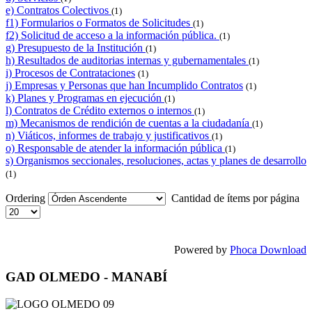
e) Contratos Colectivos
(1)
f1) Formularios o Formatos de Solicitudes
(1)
f2) Solicitud de acceso a la información pública.
(1)
g) Presupuesto de la Institución
(1)
h) Resultados de auditorias internas y gubernamentales
(1)
i) Procesos de Contrataciones
(1)
j) Empresas y Personas que han Incumplido Contratos
(1)
k) Planes y Programas en ejecución
(1)
l) Contratos de Crédito externos o internos
(1)
m) Mecanismos de rendición de cuentas a la ciudadanía
(1)
n) Viáticos, informes de trabajo y justificativos
(1)
o) Responsable de atender la información pública
(1)
s) Organismos seccionales, resoluciones, actas y planes de desarrollo
(1)
Ordering
Cantidad de ítems por página
Powered by
Phoca Download
GAD OLMEDO - MANABÍ