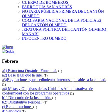
CUERPO DE BOMBEROS
PARROQUIA SAN ANDRÉS
NOTARIA PÚBLICA PRIMERA DEL CANTÓN
OLMEDO
COMISARIA NACIONAL DE LA POLICÍA #2
DEL CANTÓN OLMEDO
JEFATURA POLÍTICA DEL CANTÓN OLMEDO
MANABI
INFOCENTRO OLMEDO
Febrero
a1) Estructura Orgánica Funcional.
(1)
a2) Base legal que la rige.
(1)
a3)Regulaciones y procedimientos internos aplicables a la entidad.
(1)
a4) Metas y Objetivos de las Unidades Administrativas de
conformidad con los programas operativos
(1)
b1) Directorio de la Institución.
(1)
b2) Distributivo Personal.
(1)
c) Remuneraciones
(1)
d) Servicios
(1)