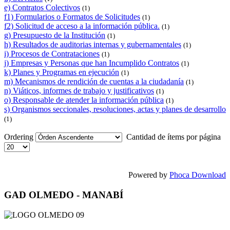
e) Contratos Colectivos
(1)
f1) Formularios o Formatos de Solicitudes
(1)
f2) Solicitud de acceso a la información pública.
(1)
g) Presupuesto de la Institución
(1)
h) Resultados de auditorias internas y gubernamentales
(1)
i) Procesos de Contrataciones
(1)
j) Empresas y Personas que han Incumplido Contratos
(1)
k) Planes y Programas en ejecución
(1)
m) Mecanismos de rendición de cuentas a la ciudadanía
(1)
n) Viáticos, informes de trabajo y justificativos
(1)
o) Responsable de atender la información pública
(1)
s) Organismos seccionales, resoluciones, actas y planes de desarrollo
(1)
Ordering
Cantidad de ítems por página
Powered by
Phoca Download
GAD OLMEDO - MANABÍ