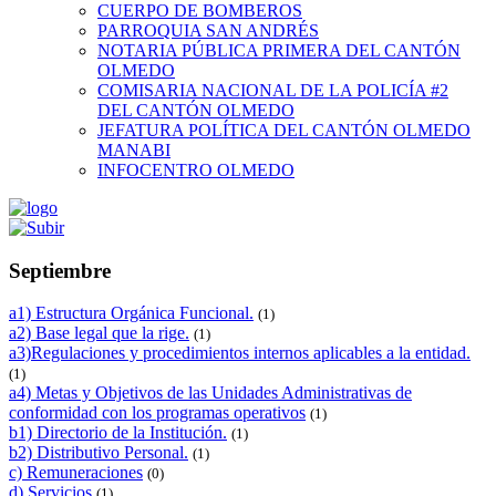
CUERPO DE BOMBEROS
PARROQUIA SAN ANDRÉS
NOTARIA PÚBLICA PRIMERA DEL CANTÓN
OLMEDO
COMISARIA NACIONAL DE LA POLICÍA #2
DEL CANTÓN OLMEDO
JEFATURA POLÍTICA DEL CANTÓN OLMEDO
MANABI
INFOCENTRO OLMEDO
Septiembre
a1) Estructura Orgánica Funcional.
(1)
a2) Base legal que la rige.
(1)
a3)Regulaciones y procedimientos internos aplicables a la entidad.
(1)
a4) Metas y Objetivos de las Unidades Administrativas de
conformidad con los programas operativos
(1)
b1) Directorio de la Institución.
(1)
b2) Distributivo Personal.
(1)
c) Remuneraciones
(0)
d) Servicios
(1)