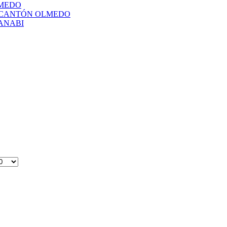
LMEDO
L CANTÓN OLMEDO
ANABI