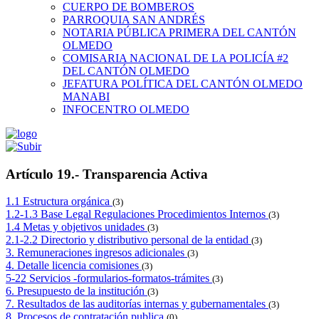
CUERPO DE BOMBEROS
PARROQUIA SAN ANDRÉS
NOTARIA PÚBLICA PRIMERA DEL CANTÓN
OLMEDO
COMISARIA NACIONAL DE LA POLICÍA #2
DEL CANTÓN OLMEDO
JEFATURA POLÍTICA DEL CANTÓN OLMEDO
MANABI
INFOCENTRO OLMEDO
Artículo 19.- Transparencia Activa
1.1 Estructura orgánica
(3)
1.2-1.3 Base Legal Regulaciones Procedimientos Internos
(3)
1.4 Metas y objetivos unidades
(3)
2.1-2.2 Directorio y distributivo personal de la entidad
(3)
3. Remuneraciones ingresos adicionales
(3)
4. Detalle licencia comisiones
(3)
5-22 Servicios -formularios-formatos-trámites
(3)
6. Presupuesto de la institución
(3)
7. Resultados de las auditorías internas y gubernamentales
(3)
8. Procesos de contratación publica
(0)