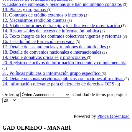
9. Listado de empresas y personas que han incumplido contratos
(3)
10. Planes y programas
(3)
11. Contratos de crédito externos o internos
(3)
12. Mecanismos rendición cuentas
(3)
13. Viáticos informes de trabajo y justificativos de movilización
(3)
14. Responsables del acceso de información publica
(3)
15. Texto íntegro de los contratos colectivos vigentes y reformas
(3)
16. Listado índice formación reservada
(3)
17. Detalle de las audiencias y reuniones de autoridades
(3)
18. Detalle de convenios nacionales e internacionales
(3)
19. Detalle donativos oficiales y protocolares
(3)
20. Registro de activos de información frecuente y complementaria
(3)
21. Políticas públicas o información grupo específico
(3)
23. Detalle personas servidoras públicas con acciones afirmativas
(3)
24. información relevante para el ejercicio de derechos ODS
(3)
Ordering
Cantidad de ítems por página
Powered by
Phoca Download
GAD OLMEDO - MANABÍ