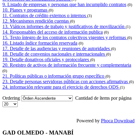
9. Listado de empresas y personas que han incumplido contratos
(0)
10. Planes y programas
(0)
11. Contratos de crédito externos o internos
(3)
12. Mecanismos rendición cuentas
(0)
13. Viáticos informes de trabajo y justificativos de movilización
(1)
14. Responsables del acceso de información publica
(0)
15. Texto íntegro de los contratos colectivos vigentes y reformas
(0)
16. Listado índice formación reservada
(0)
17. Detalle de las audiencias y reuniones de autoridades
(0)
18. Detalle de convenios nacionales e internacionales
(0)
19. Detalle donativos oficiales y protocolares
(0)
20. Registro de activos de información frecuente y complementaria
(0)
21. Políticas públicas o información grupo específico
(0)
23. Detalle personas servidoras públicas con acciones afirmativas
(0)
24. información relevante para el ejercicio de derechos ODS
(1)
Ordering
Cantidad de ítems por página
Powered by
Phoca Download
GAD OLMEDO - MANABÍ