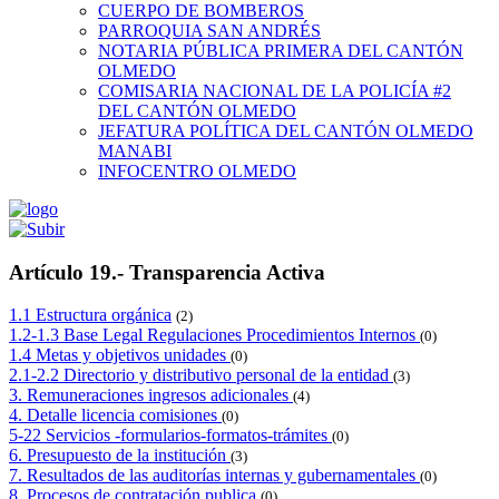
CUERPO DE BOMBEROS
PARROQUIA SAN ANDRÉS
NOTARIA PÚBLICA PRIMERA DEL CANTÓN
OLMEDO
COMISARIA NACIONAL DE LA POLICÍA #2
DEL CANTÓN OLMEDO
JEFATURA POLÍTICA DEL CANTÓN OLMEDO
MANABI
INFOCENTRO OLMEDO
Artículo 19.- Transparencia Activa
1.1 Estructura orgánica
(2)
1.2-1.3 Base Legal Regulaciones Procedimientos Internos
(0)
1.4 Metas y objetivos unidades
(0)
2.1-2.2 Directorio y distributivo personal de la entidad
(3)
3. Remuneraciones ingresos adicionales
(4)
4. Detalle licencia comisiones
(0)
5-22 Servicios -formularios-formatos-trámites
(0)
6. Presupuesto de la institución
(3)
7. Resultados de las auditorías internas y gubernamentales
(0)
8. Procesos de contratación publica
(0)