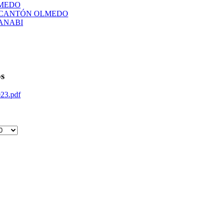
LMEDO
L CANTÓN OLMEDO
ANABI
os
023.pdf