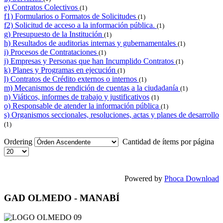
e) Contratos Colectivos
(1)
f1) Formularios o Formatos de Solicitudes
(1)
f2) Solicitud de acceso a la información pública.
(1)
g) Presupuesto de la Institución
(1)
h) Resultados de auditorias internas y gubernamentales
(1)
i) Procesos de Contrataciones
(1)
j) Empresas y Personas que han Incumplido Contratos
(1)
k) Planes y Programas en ejecución
(1)
l) Contratos de Crédito externos o internos
(1)
m) Mecanismos de rendición de cuentas a la ciudadanía
(1)
n) Viáticos, informes de trabajo y justificativos
(1)
o) Responsable de atender la información pública
(1)
s) Organismos seccionales, resoluciones, actas y planes de desarrollo
(1)
Ordering
Cantidad de ítems por página
Powered by
Phoca Download
GAD OLMEDO - MANABÍ