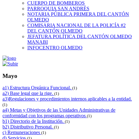
CUERPO DE BOMBEROS
PARROQUIA SAN ANDRÉS
NOTARIA PÚBLICA PRIMERA DEL CANTÓN
OLMEDO
COMISARIA NACIONAL DE LA POLICÍA #2
DEL CANTÓN OLMEDO
JEFATURA POLÍTICA DEL CANTÓN OLMEDO
MANABI
INFOCENTRO OLMEDO
Mayo
a1) Estructura Orgánica Funcional.
(1)
a2) Base legal que la rige.
(1)
a3)Regulaciones y procedimientos internos aplicables a la entidad.
(1)
a4) Metas y Objetivos de las Unidades Administrativas de
conformidad con los programas operativos
(1)
b1) Directorio de la Institución.
(1)
b2) Distributivo Personal.
(1)
c) Remuneraciones
(1)
d) Servicios
(1)