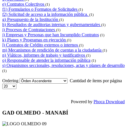
e) Contratos Colectivos
(1)
f1) Formularios o Formatos de Solicitudes
(1)
f2) Solicitud de acceso a la información pública.
(1)
g) Presupuesto de la Institución
(1)
h) Resultados de auditorias internas y gubernamentales
(1)
i) Procesos de Contrataciones
(1)
j) Empresas y Personas que han Incumplido Contratos
(1)
k) Planes y Programas en ejecución
(1)
l) Contratos de Crédito externos o internos
(1)
m) Mecanismos de rendición de cuentas a la ciudadanía
(1)
n) Viáticos, informes de trabajo y justificativos
(1)
o) Responsable de atender la información pública
(1)
s) Organismos seccionales, resoluciones, actas y planes de desarrollo
(1)
Ordering
Cantidad de ítems por página
Powered by
Phoca Download
GAD OLMEDO - MANABÍ