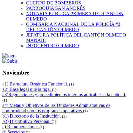
CUERPO DE BOMBEROS
PARROQUIA SAN ANDRÉS
NOTARIA PÚBLICA PRIMERA DEL CANTÓN
OLMEDO
COMISARIA NACIONAL DE LA POLICÍA #2
DEL CANTÓN OLMEDO
JEFATURA POLÍTICA DEL CANTÓN OLMEDO
MANABI
INFOCENTRO OLMEDO
Noviembre
a1) Estructura Orgánica Funcional.
(1)
a2) Base legal que la rige.
(1)
a3)Regulaciones y procedimientos internos aplicables a la entidad.
(1)
a4) Metas y Objetivos de las Unidades Administrativas de
conformidad con los programas operativos
(1)
b1) Directorio de la Institución.
(1)
b2) Distributivo Personal.
(1)
c) Remuneraciones
(1)
d) Servicios
(1)