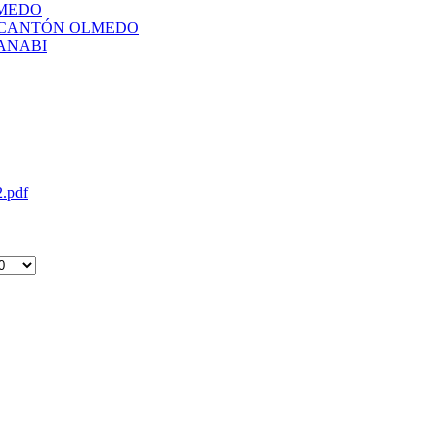
LMEDO
L CANTÓN OLMEDO
ANABI
2.pdf