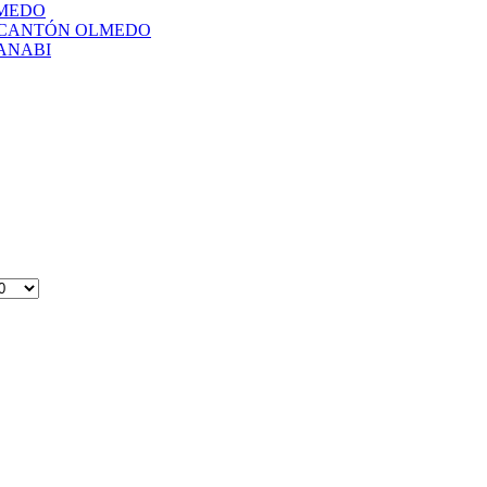
LMEDO
L CANTÓN OLMEDO
ANABI