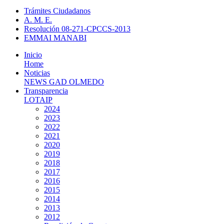
Trámites Ciudadanos
A. M. E.
Resolución 08-271-CPCCS-2013
EMMAI MANABI
Inicio
Home
Noticias
NEWS GAD OLMEDO
Transparencia
LOTAIP
2024
2023
2022
2021
2020
2019
2018
2017
2016
2015
2014
2013
2012