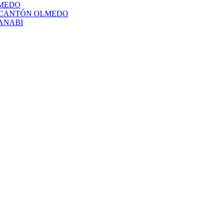
LMEDO
L CANTÓN OLMEDO
ANABI