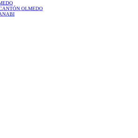
LMEDO
L CANTÓN OLMEDO
ANABI