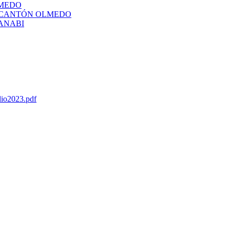
LMEDO
L CANTÓN OLMEDO
ANABI
lio2023.pdf