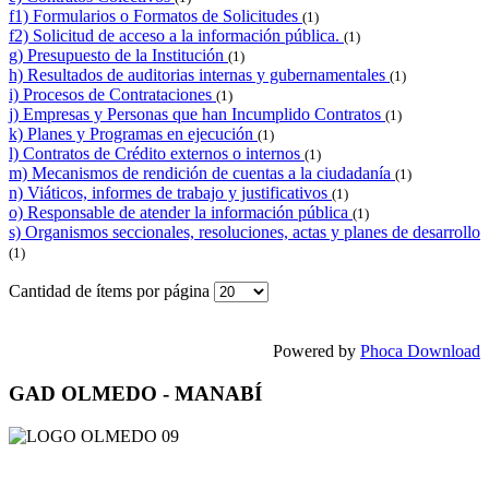
f1) Formularios o Formatos de Solicitudes
(1)
f2) Solicitud de acceso a la información pública.
(1)
g) Presupuesto de la Institución
(1)
h) Resultados de auditorias internas y gubernamentales
(1)
i) Procesos de Contrataciones
(1)
j) Empresas y Personas que han Incumplido Contratos
(1)
k) Planes y Programas en ejecución
(1)
l) Contratos de Crédito externos o internos
(1)
m) Mecanismos de rendición de cuentas a la ciudadanía
(1)
n) Viáticos, informes de trabajo y justificativos
(1)
o) Responsable de atender la información pública
(1)
s) Organismos seccionales, resoluciones, actas y planes de desarrollo
(1)
Cantidad de ítems por página
Powered by
Phoca Download
GAD OLMEDO - MANABÍ