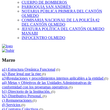
CUERPO DE BOMBEROS
PARROQUIA SAN ANDRÉS
NOTARIA PÚBLICA PRIMERA DEL CANTÓN
OLMEDO
COMISARIA NACIONAL DE LA POLICÍA #2
DEL CANTÓN OLMEDO
JEFATURA POLÍTICA DEL CANTÓN OLMEDO
MANABI
INFOCENTRO OLMEDO
Marzo
a1) Estructura Orgánica Funcional
(1)
a2) Base legal que la rige
(1)
a3)Regulaciones y procedimientos internos aplicables a la entidad
(1)
a4) Metas y Objetivos de las Unidades Administrativas de
conformidad con los programas operativos
(1)
b1) Directorio de la Institución.
(1)
b2) Distributivo Personal.
(1)
c) Remuneraciones
(1)
d) Servicios
(1)
e) Contratos Colectivos
(1)