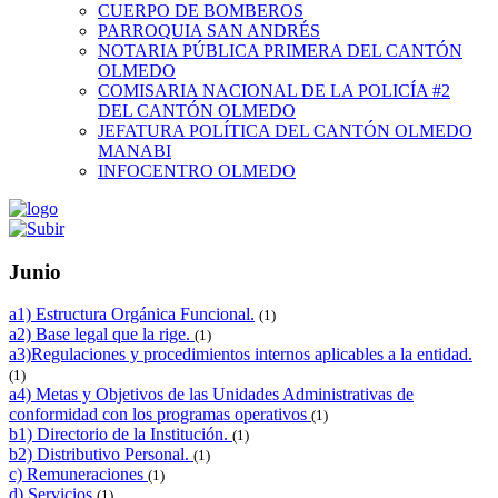
CUERPO DE BOMBEROS
PARROQUIA SAN ANDRÉS
NOTARIA PÚBLICA PRIMERA DEL CANTÓN
OLMEDO
COMISARIA NACIONAL DE LA POLICÍA #2
DEL CANTÓN OLMEDO
JEFATURA POLÍTICA DEL CANTÓN OLMEDO
MANABI
INFOCENTRO OLMEDO
Junio
a1) Estructura Orgánica Funcional.
(1)
a2) Base legal que la rige.
(1)
a3)Regulaciones y procedimientos internos aplicables a la entidad.
(1)
a4) Metas y Objetivos de las Unidades Administrativas de
conformidad con los programas operativos
(1)
b1) Directorio de la Institución.
(1)
b2) Distributivo Personal.
(1)
c) Remuneraciones
(1)
d) Servicios
(1)