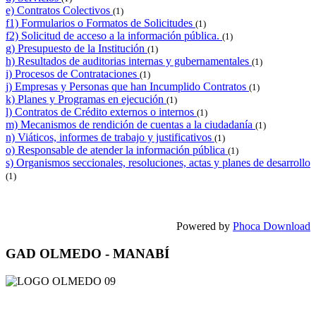
e) Contratos Colectivos
(1)
f1) Formularios o Formatos de Solicitudes
(1)
f2) Solicitud de acceso a la información pública.
(1)
g) Presupuesto de la Institución
(1)
h) Resultados de auditorias internas y gubernamentales
(1)
i) Procesos de Contrataciones
(1)
j) Empresas y Personas que han Incumplido Contratos
(1)
k) Planes y Programas en ejecución
(1)
l) Contratos de Crédito externos o internos
(1)
m) Mecanismos de rendición de cuentas a la ciudadanía
(1)
n) Viáticos, informes de trabajo y justificativos
(1)
o) Responsable de atender la información pública
(1)
s) Organismos seccionales, resoluciones, actas y planes de desarrollo
(1)
Powered by
Phoca Download
GAD OLMEDO - MANABÍ