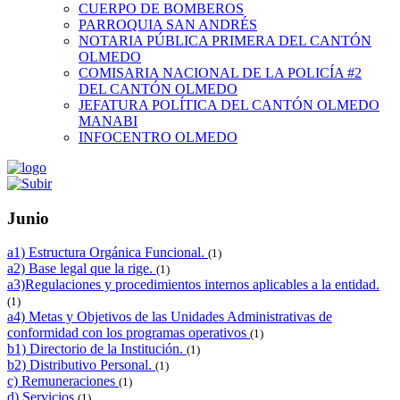
CUERPO DE BOMBEROS
PARROQUIA SAN ANDRÉS
NOTARIA PÚBLICA PRIMERA DEL CANTÓN
OLMEDO
COMISARIA NACIONAL DE LA POLICÍA #2
DEL CANTÓN OLMEDO
JEFATURA POLÍTICA DEL CANTÓN OLMEDO
MANABI
INFOCENTRO OLMEDO
Junio
a1) Estructura Orgánica Funcional.
(1)
a2) Base legal que la rige.
(1)
a3)Regulaciones y procedimientos internos aplicables a la entidad.
(1)
a4) Metas y Objetivos de las Unidades Administrativas de
conformidad con los programas operativos
(1)
b1) Directorio de la Institución.
(1)
b2) Distributivo Personal.
(1)
c) Remuneraciones
(1)
d) Servicios
(1)