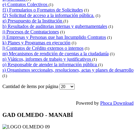
e) Contratos Colectivos
(1)
f1) Formularios o Formatos de Solicitudes
(1)
f2) Solicitud de acceso a la información pública.
(1)
g) Presupuesto de la Institución
(1)
h) Resultados de auditorias internas y gubernamentales
(1)
i) Procesos de Contrataciones
(1)
j) Empresas y Personas que han Incumplido Contratos
(1)
k) Planes y Programas en ejecución
(1)
l) Contratos de Crédito externos o internos
(1)
m) Mecanismos de rendición de cuentas a la ciudadanía
(1)
n) Viáticos, informes de trabajo y justificativos
(1)
o) Responsable de atender la información pública
(1)
s) Organismos seccionales, resoluciones, actas y planes de desarrollo
(1)
Cantidad de ítems por página
Powered by
Phoca Download
GAD OLMEDO - MANABÍ