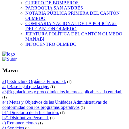
CUERPO DE BOMBEROS
PARROQUIA SAN ANDRÉS
NOTARIA PÚBLICA PRIMERA DEL CANTÓN
OLMEDO
COMISARIA NACIONAL DE LA POLICÍA #2
DEL CANTÓN OLMEDO
JEFATURA POLÍTICA DEL CANTÓN OLMEDO
MANABI
INFOCENTRO OLMEDO
Marzo
a1) Estructura Orgánica Funcional.
(1)
a2) Base legal que la rige.
(1)
a3)Regulaciones y procedimientos internos aplicables a la entidad.
(1)
a4) Metas y Objetivos de las Unidades Administrativas de
conformidad con los programas operativos
(1)
b1) Directorio de la Institución.
(1)
b2) Distributivo Personal.
(1)
c) Remuneraciones
(1)
d) Servicios
(1)