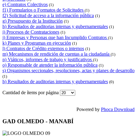
e) Contratos Colectivos
(1)
f1) Formularios o Formatos de Solicitudes
(1)
f2) Solicitud de acceso a la información pública
(1)
g) Presupuesto de la Institución
(1)
h) Resultados de auditorias internas y gubernamentales
(1)
i) Procesos de Contrataciones
(1)
j) Empresas y Personas que han Incumplido Contratos
(1)
k) Planes y Programas en ejecución
(1)
l) Contratos de Crédito externos o internos
(1)
m) Mecanismos de rendición de cuentas a la ciudadanía
(1)
n) Viáticos, informes de trabajo y justificativos
(1)
o) Responsable de atender la información pública
(1)
s) Organismos seccionales, resoluciones, actas y planes de desarrollo
(1)
h) Resultados de auditorias internas y gubernamentales
(0)
Cantidad de ítems por página
Powered by
Phoca Download
GAD OLMEDO - MANABÍ