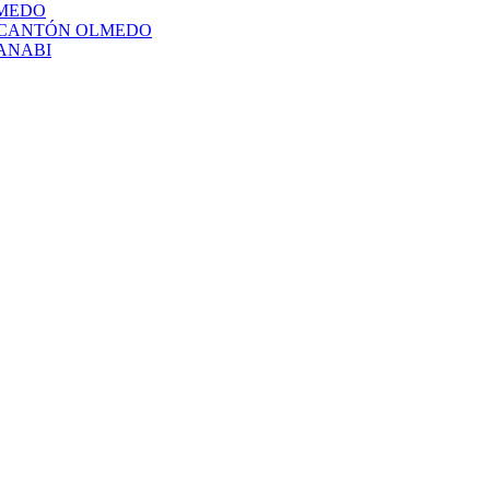
LMEDO
L CANTÓN OLMEDO
ANABI