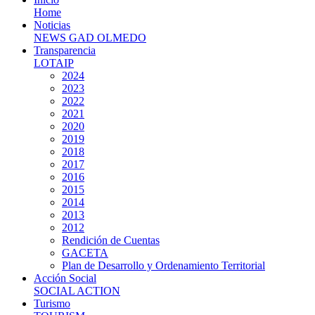
Home
Noticias
NEWS GAD OLMEDO
Transparencia
LOTAIP
2024
2023
2022
2021
2020
2019
2018
2017
2016
2015
2014
2013
2012
Rendición de Cuentas
GACETA
Plan de Desarrollo y Ordenamiento Territorial
Acción Social
SOCIAL ACTION
Turismo