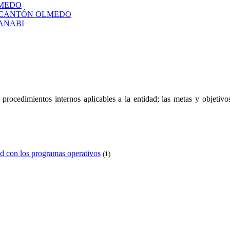
LMEDO
L CANTÓN OLMEDO
ANABI
 y procedimientos internos aplicables a la entidad; las metas y objeti
d con los programas operativos
(1)